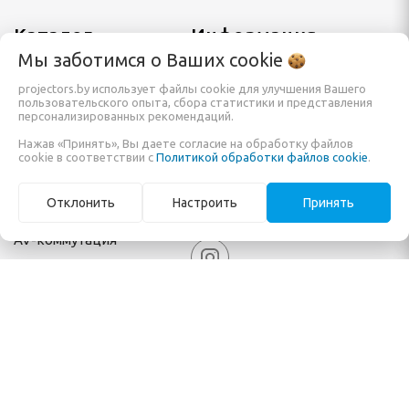
Каталог
Информация
Мы заботимся о Ваших
cookie
Проекторы
Заказать
projectors.by использует файлы cookie для улучшения Вашего
пользовательского опыта, сбора статистики и представления
Экраны для проектора
О компании
персонализированных рекомендаций.
Нажав «Принять», Вы даете согласие на обработку файлов
Кронштейны и крепления
Обзоры и помощь в
cookie в соответствии с
Политикой обработки файлов cookie
.
Мониторы и панели
покупке
Отклонить
Настроить
Принять
Готовые решения
Карта сайта
AV-коммутация
ООО Системы отображения информации
Режим работы:
Пн , Вт , Ср , Чт , Пт c 09:00 до 17:00
Свидетельство No ноября 2010г. Минским горисполкомом
УНП 191335698
220076 г.Минск ул. Франциска Скорины дом 14 оф. 228