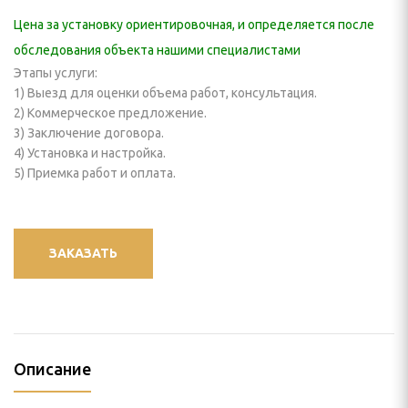
И КРЕПЛЕНИЯ
Цена за установку ориентировочная, и определяется после
обследования объекта нашими специалистами
пление) для проектора
Этапы услуги:
1) Выезд для оценки объема работ, консультация.
 видеостен
2) Коммерческое предложение.
3) Заключение договора.
йки для панелей
4) Установка и настройка.
5) Приемка работ и оплата.
нштейн) для панелей
ПАНЕЛИ
ЗАКАЗАТЬ
ЕНИЯ
ИЯ
Описание