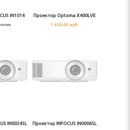
CUS IN1014
Проектор Optoma X400LVE
личии
1 650,00
руб.
US IN0024SL
Проектор INFOCUS IN0006SL