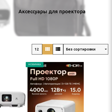
Аксессуары для проектора
view_module
view_list
12
Без сортировки
НОВИНКА