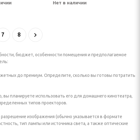
личии
Нет в наличии
7
8
ебности, бюджет, особенности помещения и предполагаемое
ель:
джетных до премиум. Определите, сколько вы готовы потратить
р, вы планируете использовать его для домашнего кинотеатра,
определенных типов проекторов.
к разрешение изображения (обычно указывается в формате
растность, тип лампы или источника света, а также оптические