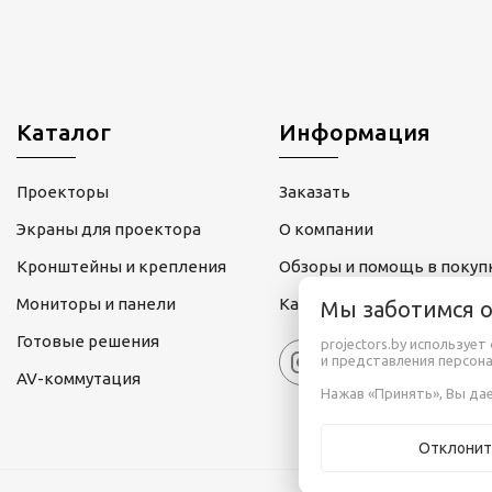
Каталог
Информация
Проекторы
Заказать
Экраны для проектора
О компании
Кронштейны и крепления
Обзоры и помощь в покуп
Мониторы и панели
Карта сайта
Мы заботимся 
Готовые решения
projectors.by используе
и представления персон
AV-коммутация
Нажав «Принять», Вы дае
Отклонит