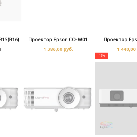
R15(R16)
Проектор Epson CO-W01
Проектор Eps
и
1 386,00
руб.
1 440,0
-12%