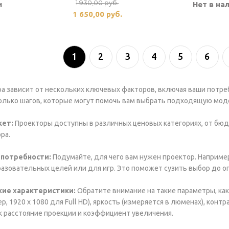
1 930,00
руб.
и
Нет в на
1 650,00
руб.
1
2
3
4
5
6
а зависит от нескольких ключевых факторов, включая ваши потр
колько шагов, которые могут помочь вам выбрать подходящую мод
ет:
Проекторы доступны в различных ценовых категориях, от бю
ра.
 потребности:
Подумайте, для чего вам нужен проектор. Наприме
разовательных целей или для игр. Это поможет сузить выбор до 
кие характеристики:
Обратите внимание на такие параметры, ка
р, 1920 x 1080 для Full HD), яркость (измеряется в люменах), конт
ак расстояние проекции и коэффициент увеличения.