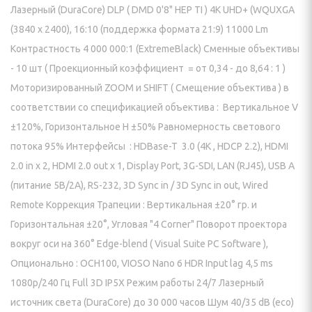
И КРЕПЛЕНИЯ
Лазерный (DuraCore) DLP ( DMD 0'8" HEP TI ) 4K UHD+ (WQUXGA
(3840 x 2400), 16:10 (поддержка формата 21:9) 11000 Lm
пление) для проектора
Контрастность 4 000 000:1 (ExtremeBlack) Сменные объективы
- 10 шт ( Проекционный коэффициент = от 0,34 - до 8,64 : 1 )
 видеостен
Моторизированный ZOOM и SHIFT ( Смещение объектива ) в
йки для панелей
соответствии со спецификацией объектива : Вертикальное V
±120%, Горизонтальное H ±50% Равномерность светового
нштейн) для панелей
потока 95% Интерфейсы : HDBase-T 3.0 (4K , HDCP 2.2), HDMI
ПАНЕЛИ
2.0 in x 2, HDMI 2.0 out x 1, Display Port, 3G-SDI, LAN (RJ45), USB A
(питание 5В/2A), RS-232, 3D Sync in / 3D Sync in out, Wired
ЕНИЯ
Remote Коррекция Трапеции : Вертикальная ±20° гр. и
Горизонтальная ±20°, Угловая "4 Corner" Поворот проектора
ИЯ
вокруг оси на 360° Edge-blend ( Visual Suite PC Software ),
Опционально : OCH100, VIOSO Nano 6 HDR Input lag 4,5 ms
1080p/240 Гц Full 3D IP5X Режим работы 24/7 Лазерный
источник света (DuraCore) до 30 000 часов Шум 40/35 dB (eco)