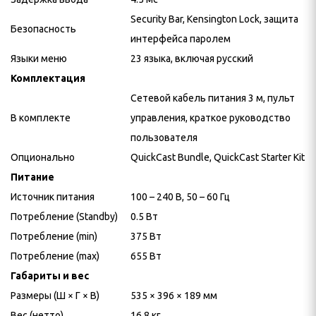
Security Bar, Kensington Lock, защита
Безопасность
интерфейса паролем
Языки меню
23 языка, включая русский
Комплектация
Сетевой кабель питания 3 м, пульт
В комплекте
управления, краткое руководство
пользователя
Опционально
QuickCast Bundle, QuickCast Starter Kit
Питание
Источник питания
100 – 240 В, 50 – 60 Гц
Потребление (Standby)
0.5 Вт
Потребление (min)
375 Вт
Потребление (max)
655 Вт
Габариты и вес
Размеры (Ш × Г × В)
535 × 396 × 189 мм
Вес (нетто)
16.8 кг