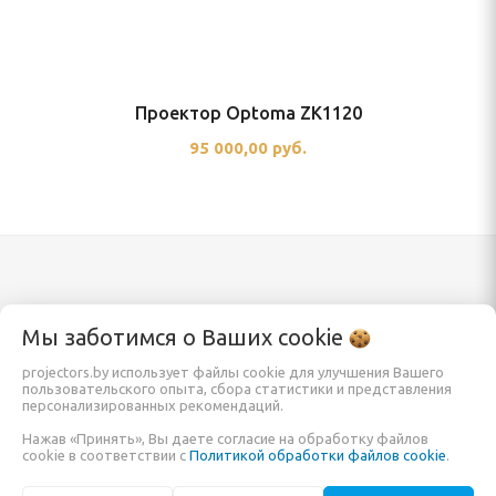
Проектор Optoma ZK1120
95 000,00 руб.
Каталог
Информация
Мы заботимся о Ваших
cookie
projectors.by использует файлы cookie для улучшения Вашего
пользовательского опыта, сбора статистики и представления
Проекторы
Заказать
персонализированных рекомендаций.
Экраны для проектора
О компании
Нажав «Принять», Вы даете согласие на обработку файлов
cookie в соответствии с
Политикой обработки файлов cookie
.
Кронштейны и крепления
Обзоры и помощь в