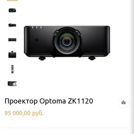
LLO
SON
я проектора
ПРОЕКТОРА
лочный
 кинотеатра
а штативе (треноге)
 потолок
Проектор Optoma ZK1120
95 000,00
руб.
аме