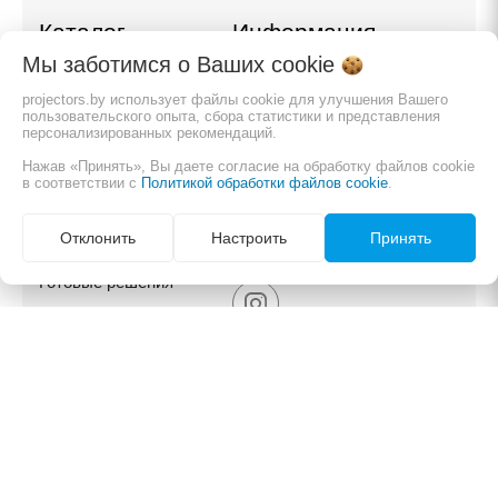
Каталог
Информация
Мы заботимся о Ваших
cookie
Проекторы
Заказать
projectors.by использует файлы cookie для улучшения Вашего
пользовательского опыта, сбора статистики и представления
Экраны для проектора
О компании
персонализированных рекомендаций.
Нажав «Принять», Вы даете согласие на обработку файлов cookie
Кронштейны и
Обзоры и помощь в
в соответствии с
Политикой обработки файлов cookie
.
крепления
покупке
Отклонить
Настроить
Принять
Мониторы и панели
Карта сайта
Готовые решения
AV-коммутация
ООО Системы отображения информации
Режим работы:
Пн , Вт , Ср , Чт , Пт c 09:00 до 17:00
Свидетельство No ноября 2010г. Минским горисполкомом
УНП 191335698