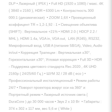
И КРЕПЛЕНИЯ
DLP • Лазерный ( IP5X ) • Full HD (1920 x 1080) / макс. 4K
( 3840 x 2160 ), HDR • 6300 Lm • Контрастность 300
пление) для проектора
000:1 (динамическая) • ZOOM 1,6X • Проекционный
коэффицент TR = 1,2-1,92 : 1 • Смещение объектива
видеостен
(SHIFT) : Вертикальное +21% • HDMI 2.0 ( HDCP 2.2 /
ки для панелей
MHL ), HDMI 1.4a, VGA in, VGA out, LAN (RJ45), RS232,
Микрофонный вход, USB A (питание 5В/1A), Video, Audio
нштейн) для панелей
in/out • Коррекция Трапеции : Вертикальная ±30°,
ПАНЕЛИ
Горизонтальная ±30°; Угловая коррекция • Full 3D • HDR
- Поддержка цветового стандарта Rec.2020 , 4K UHD
ЕНИЯ
2160p ( 24/25/60 Гц ) • ШУМ 32 / 28 dB ( eco ) •
Профессиональный инсталляционный • Режим работы
ИЯ
24/7 • Поворот проектора вокруг оси на 360° и
Портретный режим • Лазерный источник света (
DuraCore ) до 30 000 часов • Звук 2 х 10 Вт • Габариты :
374 x 302 x 117 мм, вес 5,6 кг ( White )