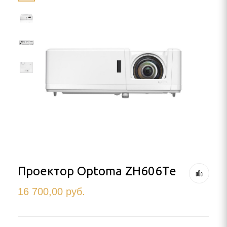
LLO
ON
 проектора
ПРОЕКТОРА
очный
кинотеатра
а штативе (треноге)
потолок
Проектор Optoma ZH606Te
16 700,00
руб.
ме