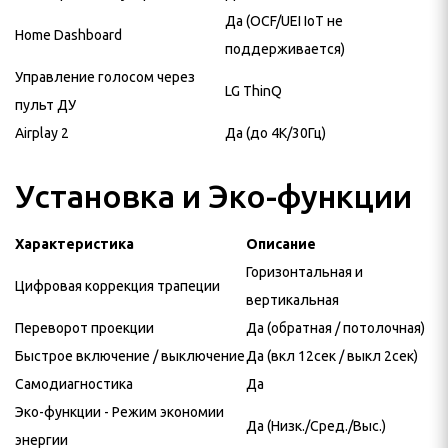
Да (OCF/UEI IoT не
Home Dashboard
поддерживается)
Управление голосом через
LG ThinQ
пульт ДУ
Airplay 2
Да (до 4K/30Гц)
Установка и Эко-функции
Характеристика
Описание
Горизонтальная и
Цифровая коррекция трапеции
вертикальная
Переворот проекции
Да (обратная / потолочная)
Быстрое включение / выключение
Да (вкл 12сек / выкл 2сек)
Самодиагностика
Да
Эко-функции - Режим экономии
Да (Низк./Сред./Выс.)
энергии