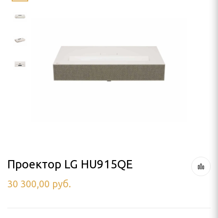
LLO
SON
я проектора
ПРОЕКТОРА
лочный
 кинотеатра
а штативе (треноге)
 потолок
Проектор LG HU915QE
30 300,00
руб.
аме