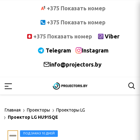
+375 Показать номер
+375 Показать номер
+375 Показать номер
Viber
Telegram
Instagram
info@projectors.by
PTOMA
OCUS
Главная
Проекторы
Проекторы LG
NNOC
Проектор LG HU915QE
ПОД ЗАКАЗ 10 ДНЕЙ