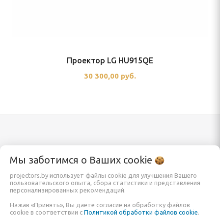
Проектор LG HU915QE
30 300,00 руб.
Каталог
Информация
Мы заботимся о Ваших
cookie
projectors.by использует файлы cookie для улучшения Вашего
пользовательского опыта, сбора статистики и представления
Проекторы
Заказать
персонализированных рекомендаций.
Экраны для проектора
О компании
Нажав «Принять», Вы даете согласие на обработку файлов
cookie в соответствии с
Политикой обработки файлов cookie
.
Кронштейны и крепления
Обзоры и помощь в