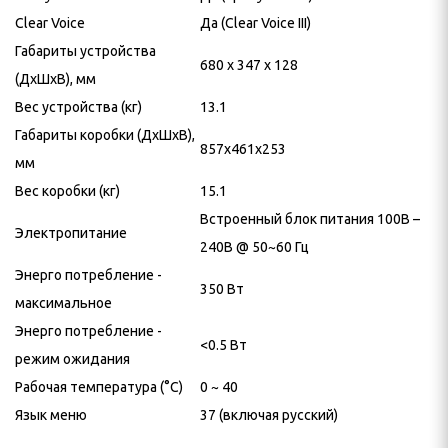
Clear Voice
Да (Clear Voice III)
Габариты устройства
680 x 347 x 128
(ДхШхВ), мм
Вес устройства (кг)
13.1
Габариты коробки (ДхШхВ),
857x461x253
мм
Вес коробки (кг)
15.1
Встроенный блок питания 100В –
Электропитание
240В @ 50~60 Гц
Энерго потребление -
350 Вт
максимальное
Энерго потребление -
<0.5 Вт
режим ожидания
Рабочая температура (°C)
0 ~ 40
Язык меню
37 (включая русский)