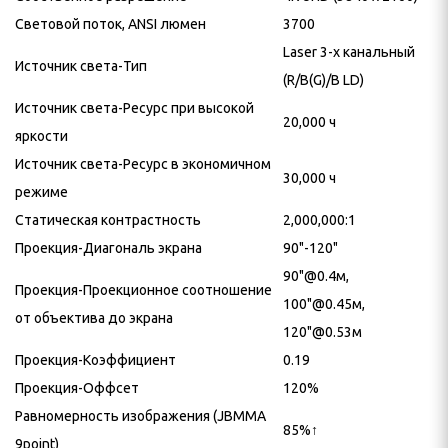
Световой поток, ANSI люмен
3700
Laser 3-х канальный
Источник света-Тип
(R/B(G)/B LD)
Источник света-Ресурс при высокой
20,000 ч
яркости
Источник света-Ресурс в экономичном
30,000 ч
режиме
Статическая контрастность
2,000,000:1
Проекция-Диагональ экрана
90"-120"
90"@0.4м,
Проекция-Проекционное соотношение
100"@0.45м,
от объектива до экрана
120"@0.53м
Проекция-Коэффициент
0.19
Проекция-Оффсет
120%
Равномерность изображения (JBMMA
85%↑
9point)