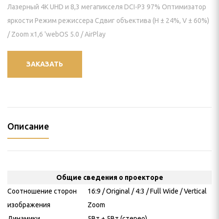
И КРЕПЛЕНИЯ
Лазерный 4K UHD и 8,3 мегапикселя DCI-P3 97% Оптимизатор
яркости Режим режиссера Сдвиг объектива (H ± 24%, V ± 60%)
пление) для проектора
/ Zoom x1,6 'webOS 5.0 / AirPlay
 видеостен
ЗАКАЗАТЬ
йки для панелей
нштейн) для панелей
ПАНЕЛИ
Описание
ЕНИЯ
ИЯ
Общие сведения о проекторе
Соотношение сторон
16:9 / Original / 4:3 / Full Wide / Vertical
изображения
Zoom
Динамики
5Вт + 5Вт (стерео)