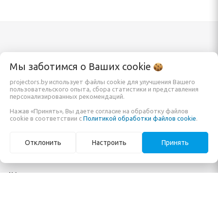
Каталог
Информация
Мы заботимся о Ваших
cookie
projectors.by использует файлы cookie для улучшения Вашего
пользовательского опыта, сбора статистики и представления
Проекторы
Заказать
персонализированных рекомендаций.
Экраны для проектора
О компании
Нажав «Принять», Вы даете согласие на обработку файлов
cookie в соответствии с
Политикой обработки файлов cookie
.
Кронштейны и крепления
Обзоры и помощь в
Мониторы и панели
покупке
Отклонить
Настроить
Принять
Готовые решения
Карта сайта
AV-коммутация