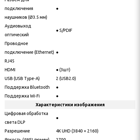
подключения
●
наушников (Ø3.5 мм)
Аудиовыход
● S/PDIF
оптический
Проводное
подключение (Ethernet)
●
RJ45
HDMI
● (3шт)
USB (USB Type-A)
2 (USB2.0)
Поддержка Bluetooth
●
Поддержка Wi-Fi
●
Характеристики изображения
Цифровая обработка
●
света DLP
Разрешение
4K UHD (3840 × 2160)
Яркость (ANSI люмен)
2700