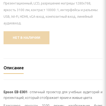
И КРЕПЛЕНИЯ
Презентационный, LCD, разрешение матрицы 1280х768,
яркость 3100 лм, контраст 10000 :1, интерфейсы и разъемы:
пление) для проектора
USB, Wi-Fi, HDMI, vGA-вход, композитный вход, линейный
аудиовход.
 видеостен
йки для панелей
НЕТ В НАЛИЧИИ
нштейн) для панелей
ПАНЕЛИ
Описание
ЕНИЯ
ИЯ
Epson EB-E001
- отличный проектор для учебных аудиторий и
презентаций, который отображает яркие и живые цвета.
Благодаря яркости 3100 люмен изображение будет