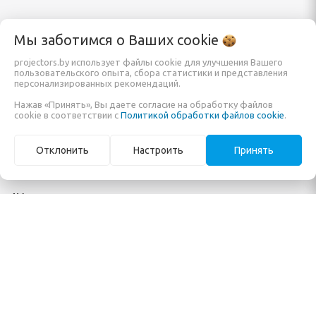
Каталог
Информация
Мы заботимся о Ваших
cookie
projectors.by использует файлы cookie для улучшения Вашего
пользовательского опыта, сбора статистики и представления
Проекторы
Заказать
персонализированных рекомендаций.
Экраны для проектора
О компании
Нажав «Принять», Вы даете согласие на обработку файлов
cookie в соответствии с
Политикой обработки файлов cookie
.
Кронштейны и крепления
Обзоры и помощь в
Мониторы и панели
покупке
Отклонить
Настроить
Принять
Готовые решения
Карта сайта
AV-коммутация
ООО Системы отображения информации
Режим работы:
Пн , Вт , Ср , Чт , Пт c 09:00 до 17:00
Свидетельство No ноября 2010г. Минским горисполкомом
УНП 191335698