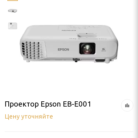
LLO
SON
я проектора
ПРОЕКТОРА
лочный
 кинотеатра
а штативе (треноге)
 потолок
Проектор Epson EB-E001
Цену уточняйте
аме