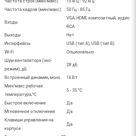
Частота строк (мин/макс)
15 кГц - 92 кГц
Частота кадров (мин/макс)
50 Гц - 85 Гц
VGA, HDMI, композитный, аудио
Входы
RCA
Выходы
Нет
Интерфейсы
USB (тип A), USB (тип B)
Wi-Fi
Опционально
Шум вентилятора (эко-
28 дБ
режим), дБ
Встроенный динамик, моно
16 Вт
Мин/макс рабочая
5 - 35 °C
температура,°C
Быстрое включение
Да
Мгновенное отключение
Да
Клавиши управления на
Да
корпусе