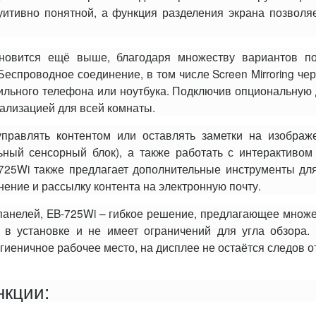
уитивно понятной, а функция разделения экрана позволя
новится ещё выше, благодаря множеству вариантов по
Беспроводное соединение, в том числе Screen Mirroring чер
ильного телефона или ноутбука. Подключив опциональную 
тализацией для всей комнаты.
управлять контентом или оставлять заметки на изобра
ьный сенсорный блок), а также работать с интерактивом
-725Wi также предлагает дополнительные инструменты д
нение и рассылку контента на электронную почту.
 панелей, EB-725Wi – гибкое решение, предлагающее множ
т в установке и не имеет ограничений для угла обзора
гиеничное рабочее место, на дисплее не остаётся следов о
кции: