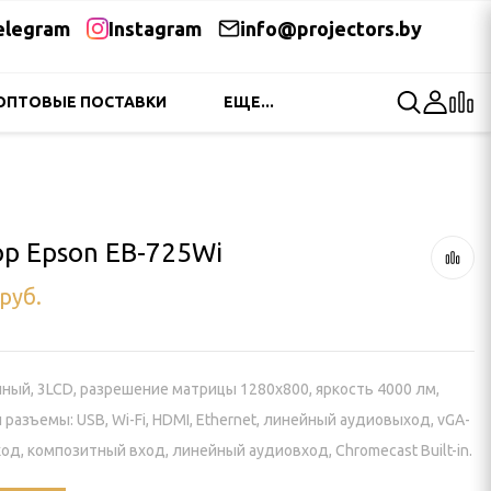
elegram
Instagram
info@projectors.by
ОПТОВЫЕ ПОСТАВКИ
ЕЩЕ...
р Epson EB-725Wi
руб.
ный, 3LCD, разрешение матрицы 1280x800, яркость 4000 лм,
разъемы: USB, Wi-Fi, HDMI, Ethernet, линейный аудиовыход, vGA-
од, композитный вход, линейный аудиовход, Chromecast Built-in.