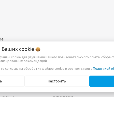
ке
о Ваших
cookie
т файлы cookie для улучшения Вашего пользовательского опыта, сбора 
ализированных рекомендаций.
те согласие на обработку файлов cookie в соответствии с
Политикой о
ь
Настроить
ря 2010г. Минским горисполкомом
УНП 191335698
fo@projectors.by