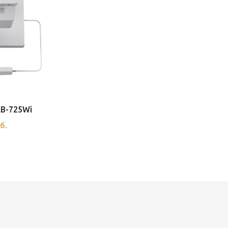
EB-725Wi
б.