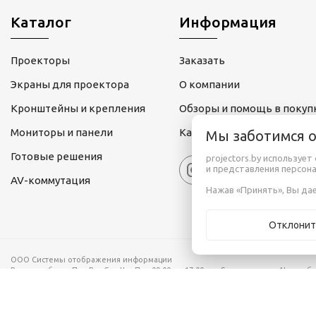
Каталог
Информация
Проекторы
Заказать
Экраны для проектора
О компании
Кронштейны и крепления
Обзоры и помощь в покуп
Мониторы и панели
Карта сайта
Мы заботимся 
Готовые решения
projectors.by используе
и представления персон
AV-коммутация
Нажав «Принять», Вы дае
Отклонит
ООО Системы отображения информации
Режим работы:
Пн , Вт , Ср , Чт , Пт c 09:00 до 17:00
Свидетельство No нояб
220076 г.Минск ул. Франциска Скорины дом 14 оф. 228
Рассмотрение обращений потребителей, телефон +375 (17) 188-00-60, email: in