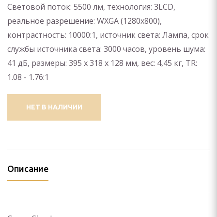
И КРЕПЛЕНИЯ
Световой поток: 5500 лм, технология: 3LCD,
реальное разрешение: WXGA (1280x800),
пление) для проектора
контрастность: 10000:1, источник света: Лампа, срок
службы источника света: 3000 часов, уровень шума:
 видеостен
41 дБ, размеры: 395 х 318 х 128 мм, вес: 4,45 кг, TR:
йки для панелей
1.08 - 1.76:1
нштейн) для панелей
НЕТ В НАЛИЧИИ
ПАНЕЛИ
ЕНИЯ
ИЯ
Описание