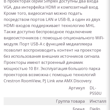
В проекторах серии Simplex доступны два входа
VGA, два интерфейса HDMI и композитный вход.
Кроме того, видеосигнал можно подать
посредством портов LAN и USB-B, а один из двух
HDMI-входов поддерживает технологию MHL.
Также доступно беспроводное подключение
видеоисточников с помощью опционального WiFi-
модуля. Порт USB-A с функцией медиаплеера
позволит воспроизводить контент на проекторе
без использования внешних источников сигнала.
Проекторы имеют встроенный динамик
мощностью 10 Вт. Эксплуатация большого парка
проекторов возможна с помощью технологий
Crestron RoomView, PJ Link или AMX Discovery.
Артикул
DL-
P550U
Группа товара
Инсталля
Бренд
Diello