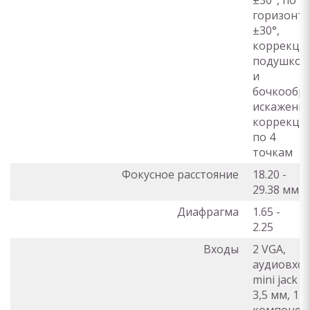
±30°, по
горизонта
±30°,
коррекци
подушкоо
и
бочкообр
искажения
коррекци
по 4
точкам
Фокусное расстояние
18.20 -
29.38 мм
Диафрагма
1.65 -
2.25
Входы
2 VGA,
аудиовхо
mini jack
3,5 мм, 1