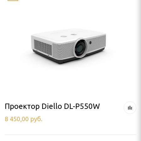
LLO
SON
я проектора
ПРОЕКТОРА
лочный
 кинотеатра
а штативе (треноге)
 потолок
Проектор Diello DL-P550W
8 450,00
руб.
аме