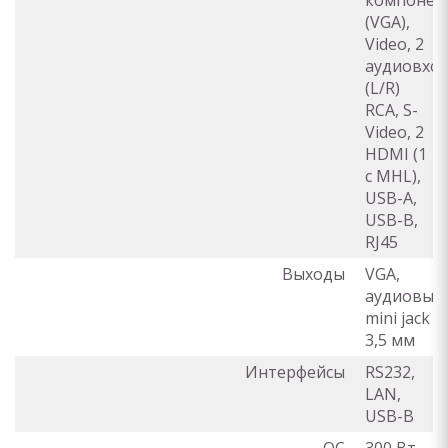
компонен
(VGA),
Video, 2
аудиовхо
(L/R)
RCA, S-
Video, 2
HDMI (1
с MHL),
USB-A,
USB-B,
RJ45
Выходы
VGA,
аудиовых
mini jack
3,5 мм
Интерфейсы
RS232,
LAN,
USB-B