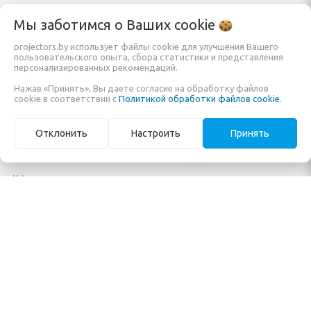
Каталог
Информация
Мы заботимся о Ваших
cookie
projectors.by использует файлы cookie для улучшения Вашего
пользовательского опыта, сбора статистики и представления
Проекторы
Заказать
персонализированных рекомендаций.
Экраны для проектора
О компании
Нажав «Принять», Вы даете согласие на обработку файлов
cookie в соответствии с
Политикой обработки файлов cookie
.
Кронштейны и крепления
Обзоры и помощь в
Мониторы и панели
покупке
Отклонить
Настроить
Принять
Готовые решения
Карта сайта
AV-коммутация
ООО Системы отображения информации
Режим работы:
Пн , Вт , Ср , Чт , Пт c 09:00 до 17:00
Свидетельство No ноября 2010г. Минским горисполкомом
УНП 191335698
220076 г.Минск ул. Франциска Скорины дом 14 оф. 228