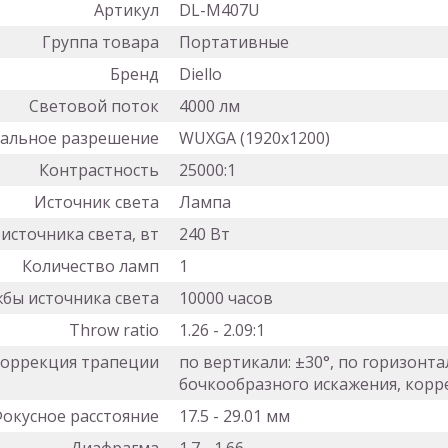
Артикул
DL-M407U
Группа товара
Портативные
Бренд
Diello
Световой поток
4000 лм
еальное разрешение
WUXGA (1920x1200)
Контрастность
25000:1
Источник света
Лампа
сточника света, вт
240 Вт
Количество ламп
1
жбы источника света
10000 часов
Throw ratio
1.26 - 2.09:1
оррекция трапеции
по вертикали: ±30°, по горизонт
бочкообразного искажения, корр
окусное расстояние
17.5 - 29.01 мм