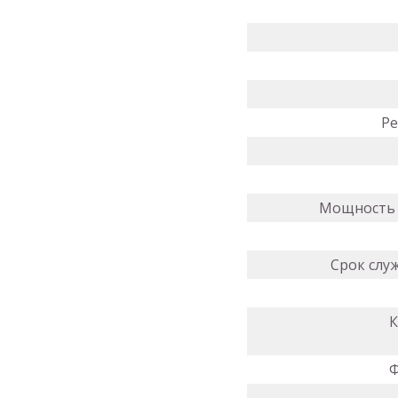
Р
Мощность и
Срок слу
К
Ф