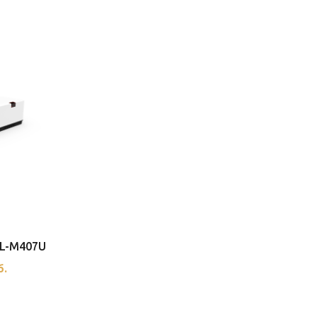
DL-M407U
б.