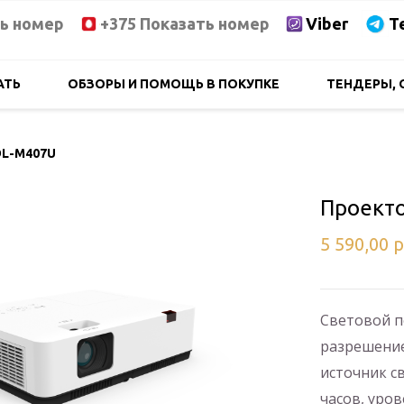
ть номер
+375 Показать номер
Viber
T
АТЬ
ОБЗОРЫ И ПОМОЩЬ В ПОКУПКЕ
ТЕНДЕРЫ, 
DL-M407U
Проекто
5 590,00
р
Световой по
разрешение:
источник св
часов, урове