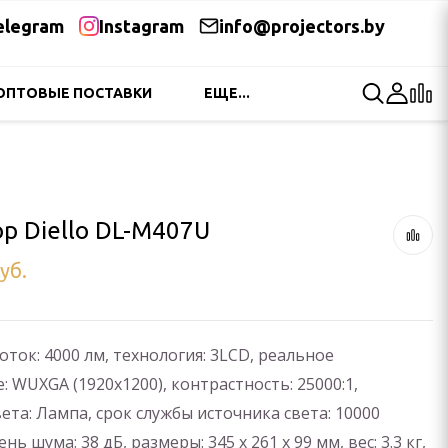
elegram
Instagram
info@projectors.by
ОПТОВЫЕ ПОСТАВКИ
ЕЩЕ...
р Diello DL-M407U
уб.
ток: 4000 лм, технология: 3LCD, реальное
 WUXGA (1920x1200), контрастность: 25000:1,
ета: Лампа, срок службы источника света: 10000
нь шума: 38 дБ, размеры: 345 х 261 х 99 мм, вес: 3.3 кг,