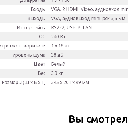
Диафрагма
1.7 - 1.66
Входы
VGA, 2 HDMI, Video, аудиовход min
Выходы
VGA, аудиовыход mini jack 3,5 мм
Интерфейсы
RS232, USB-B, LAN
ОС
240 Вт
е громкоговорители
1 х 16 вт
Уровень шума
38 дБ
Цвет
Белый
Вес
3.3 кг
Размеры (Ш x В x Г)
345 х 261 х 99 мм
Вы смотре