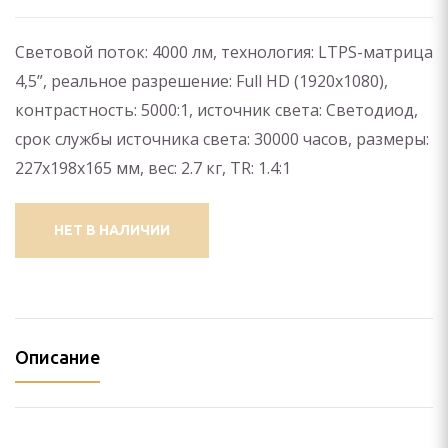
И КРЕПЛЕНИЯ
Световой поток: 4000 лм, технология: LTPS-матрица
пление) для проектора
4,5”, реальное разрешение: Full HD (1920x1080),
 видеостен
контрастность: 5000:1, источник света: Светодиод,
срок службы источника света: 30000 часов, размеры:
йки для панелей
227x198x165 мм, вес: 2.7 кг, TR: 1.4:1
нштейн) для панелей
НЕТ В НАЛИЧИИ
ПАНЕЛИ
ЕНИЯ
ИЯ
Описание