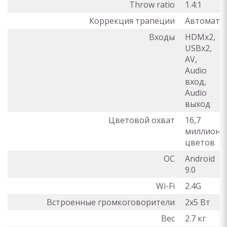
Throw ratio
1.4:1
Коррекция трапеции
Автомати
Входы
HDMx2,
USBx2,
AV,
Audio
вход,
Audio
выход
Цветовой охват
16,7
миллионо
цветов
ОС
Android
9.0
Wi-Fi
2.4G
Встроенные громкоговорители
2x5 Вт
Вес
2.7 кг