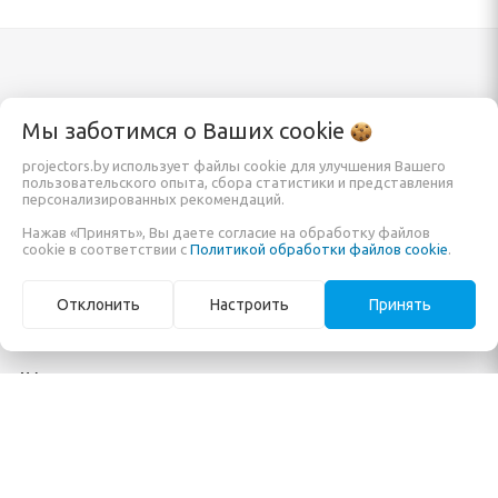
Каталог
Информация
Мы заботимся о Ваших
cookie
projectors.by использует файлы cookie для улучшения Вашего
пользовательского опыта, сбора статистики и представления
Проекторы
Заказать
персонализированных рекомендаций.
Экраны для проектора
О компании
Нажав «Принять», Вы даете согласие на обработку файлов
cookie в соответствии с
Политикой обработки файлов cookie
.
Кронштейны и крепления
Обзоры и помощь в
Мониторы и панели
покупке
Отклонить
Настроить
Принять
Готовые решения
Карта сайта
AV-коммутация