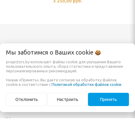
3 250,00 руб.
Каталог
Информация
Мы заботимся о Ваших
cookie
projectors.by использует файлы cookie для улучшения Вашего
пользовательского опыта, сбора статистики и представления
Проекторы
Заказать
персонализированных рекомендаций.
Экраны для проектора
О компании
Нажав «Принять», Вы даете согласие на обработку файлов
cookie в соответствии с
Политикой обработки файлов cookie
.
Кронштейны и крепления
Обзоры и помощь в
Мониторы и панели
покупке
Отклонить
Настроить
Принять
Готовые решения
Карта сайта
AV-коммутация