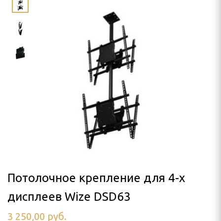
LLO
SON
я проектора
ПРОЕКТОРА
лочный
 кинотеатра
а штативе (треноге)
 потолок
Потолочное крепление для 4-x
дисплеев Wize DSD63
аме
3 250,00
руб.