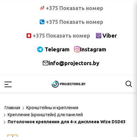
+375 Показать номер
+375 Показать номер
+375 Показать номер
Viber
Telegram
Instagram
info@projectors.by
PTOMA
OCUS
Главная
Кронштейны и крепления
NNOC
Крепление (кронштейн) для панелей
Потолочное крепление для 4-x дисплеев Wize DSD63