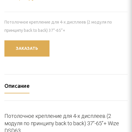
И КРЕПЛЕНИЯ
пление) для проектора
Потолочное крепление для 4-x дисплеев (2 модуля по
 видеостен
принципу back to back) 37"-65”+
йки для панелей
ЗАКАЗАТЬ
нштейн) для панелей
ПАНЕЛИ
Описание
ЕНИЯ
ИЯ
Потолочное крепление для 4-x дисплеев (2
модуля по принципу back to back) 37”-65”+ Wize
DSD63.