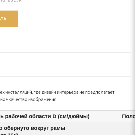
96" до 259"
АТЬ
тех инсталляций, где дизайн интерьера не предполагает
ное качество изображения.
ь рабочей области D (см/дюймы)
Пол
о обернуто вокруг рамы