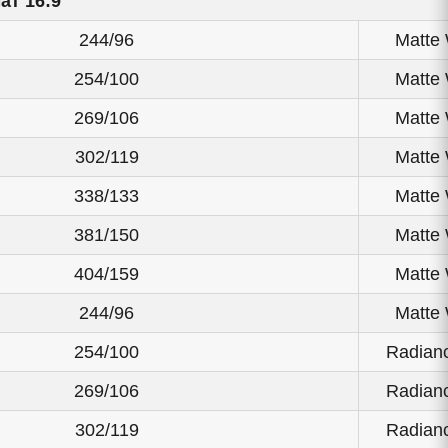
ат 16:9
244/96
Matte 
254/100
Matte 
269/106
Matte 
302/119
Matte 
338/133
Matte 
381/150
Matte 
404/159
Matte 
244/96
Matte 
254/100
Radianc
269/106
Radianc
302/119
Radianc