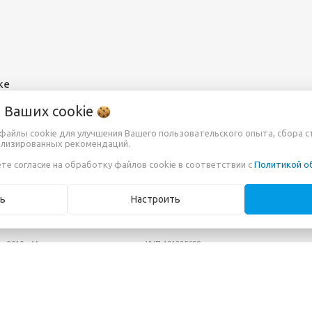
ке
о Ваших
cookie
т файлы cookie для улучшения Вашего пользовательского опыта, сбора 
ализированных рекомендаций.
те согласие на обработку файлов cookie в соответствии с
Политикой о
ь
Настроить
ря 2010г. Минским горисполкомом
УНП 191335698
fo@projectors.by