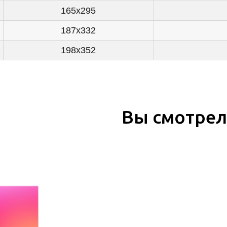
165x295
187x332
198x352
Вы смотре