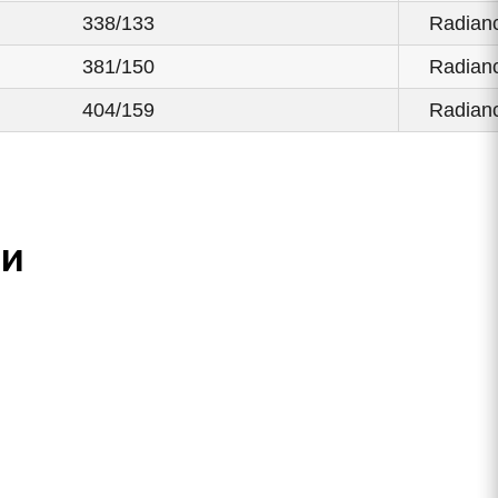
338/133
Radianc
381/150
Radianc
404/159
Radianc
ли