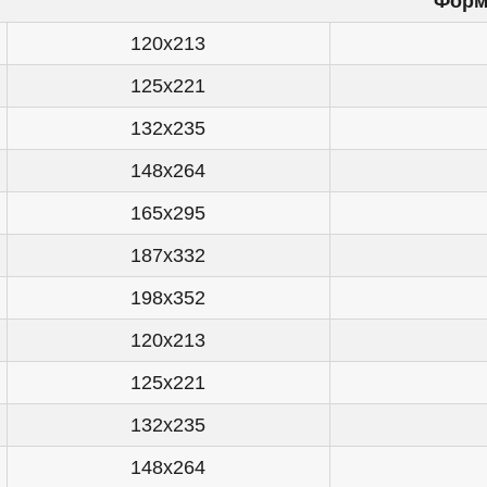
Форм
120x213
125x221
132x235
148x264
165x295
187x332
198x352
120x213
125x221
132x235
148x264