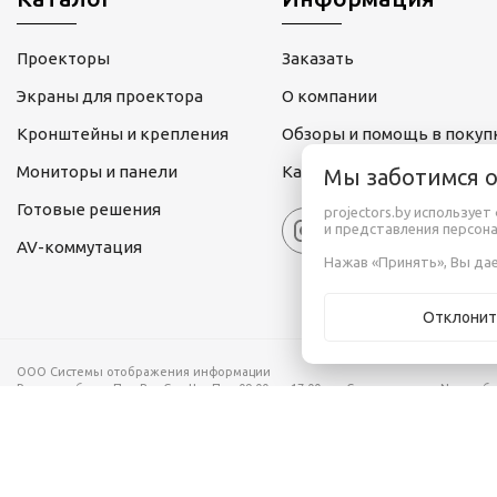
Проекторы
Заказать
Экраны для проектора
О компании
Кронштейны и крепления
Обзоры и помощь в покуп
Мониторы и панели
Карта сайта
Мы заботимся 
Готовые решения
projectors.by используе
и представления персон
AV-коммутация
Нажав «Принять», Вы дае
Отклонит
ООО Системы отображения информации
Режим работы:
Пн , Вт , Ср , Чт , Пт c 09:00 до 17:00
Свидетельство No нояб
220076 г.Минск ул. Франциска Скорины дом 14 оф. 228
Рассмотрение обращений потребителей, телефон +375 (17) 188-00-60, email: in
Настройка файлов cookie