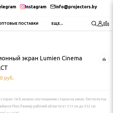
elegram
Instagram
info@projectors.by
ОПТОВЫЕ ПОСТАВКИ
ЕЩЕ...
онный экран Lumien Cinema
 LCT
00
руб.
сторон: 16:9, можно соотношение сторон на заказ; Тип полотна
Radiance Flex; Размер рабочей области от 213 см до 352 см.