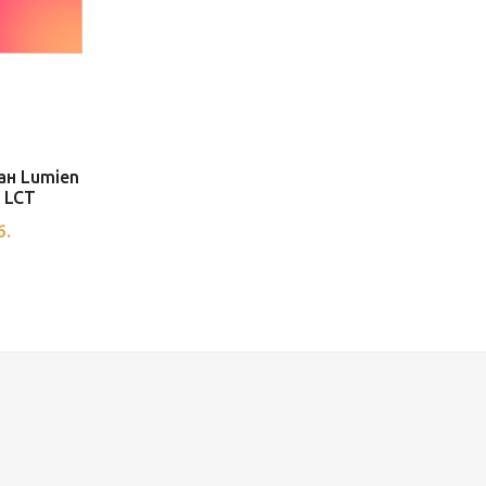
ан Lumien
y LCT
б.