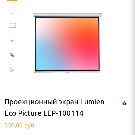
LLO
SON
я проектора
ПРОЕКТОРА
лочный
 кинотеатра
а штативе (треноге)
 потолок
Проекционный экран Lumien
Eco Picture LEP-100114
аме
350,00
руб.