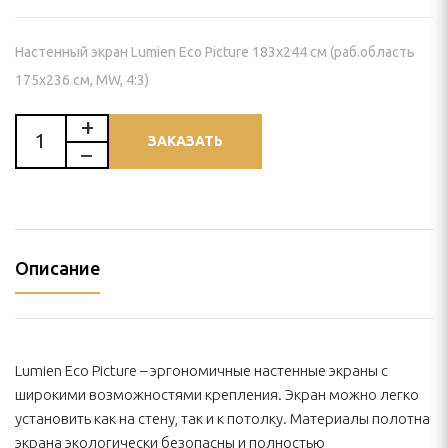
И КРЕПЛЕНИЯ
Настенный экран Lumien Eco Picture 183x244 см (раб.область
пление) для проектора
175x236 см, MW, 4:3)
 видеостен
ЗАКАЗАТЬ
йки для панелей
нштейн) для панелей
ПАНЕЛИ
Описание
ЕНИЯ
ИЯ
Lumien Eco Picture – эргономичные настенные экраны с
широкими возможностями крепления. Экран можно легко
установить как на стену, так и к потолку. Материалы полотна
экрана экологически безопасны и полностью