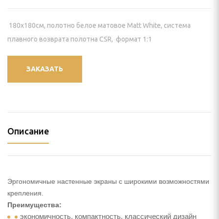
И КРЕПЛЕНИЯ
180x180см, полотно белое матовое Matt White, система
пление) для проектора
плавного возврата полотна CSR, формат 1:1
 видеостен
ЗАКАЗАТЬ
йки для панелей
нштейн) для панелей
ПАНЕЛИ
Описание
ЕНИЯ
ИЯ
Эргономичные настенные экраны с широкими возможностями
крепления.
Преимущества:
экономичность, компактность, классический дизайн