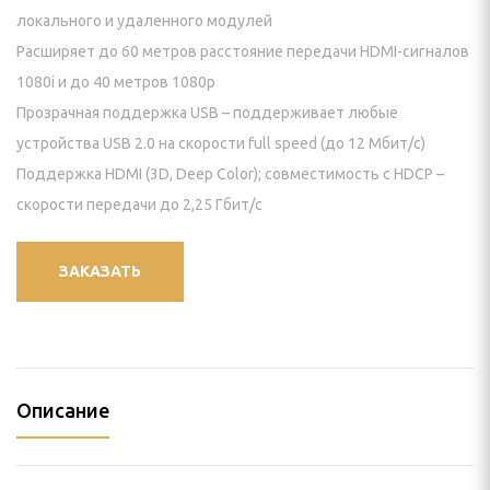
И КРЕПЛЕНИЯ
локального и удаленного модулей
Расширяет до 60 метров расстояние передачи HDMI-сигналов
пление) для проектора
1080i и до 40 метров 1080p
 видеостен
Прозрачная поддержка USB – поддерживает любые
устройства USB 2.0 на скорости full speed (до 12 Мбит/с)
йки для панелей
Поддержка HDMI (3D, Deep Color); совместимость с HDCP –
скорости передачи до 2,25 Гбит/с
нштейн) для панелей
ПАНЕЛИ
ЗАКАЗАТЬ
ЕНИЯ
ИЯ
Описание