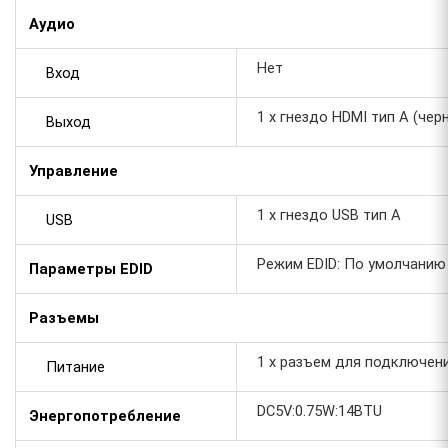
Аудио
Нет
Вход
1 x гнездо HDMI тип А (чер
Выход
Управление
1 x гнездо USB тип А
USB
Режим EDID: По умолчанию
Параметры EDID
Разъемы
1 x разъем для подключен
Питание
DC5V:0.75W:14BTU
Энергопотребление