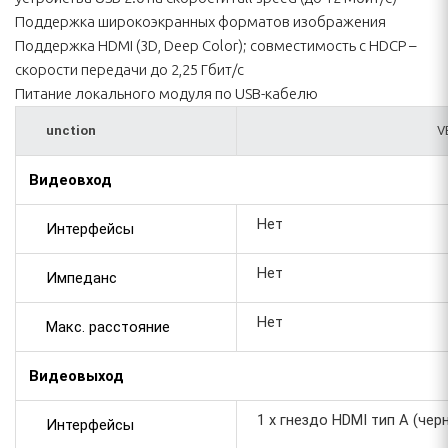
Поддержка широкоэкранных форматов изображения
Поддержка HDMI (3D, Deep Color); совместимость с HDCP –
скорости передачи до 2,25 Гбит/с
Питание локального модуля по USB-кабелю
unction
V
Видеовход
Нет
Интерфейсы
Нет
Импеданс
Нет
Макс. расстояние
Видеовыход
1 x гнездо HDMI тип А (чер
Интерфейсы