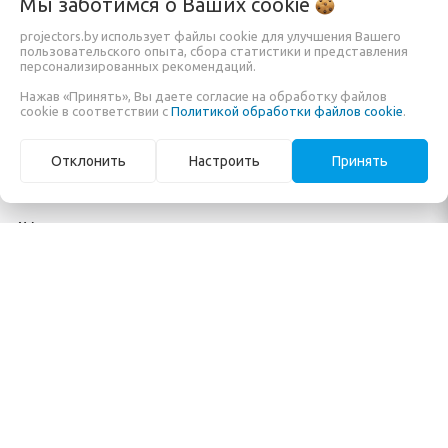
Каталог
Информация
Мы заботимся о Ваших
cookie
projectors.by использует файлы cookie для улучшения Вашего
пользовательского опыта, сбора статистики и представления
Проекторы
Заказать
персонализированных рекомендаций.
Экраны для проектора
О компании
Нажав «Принять», Вы даете согласие на обработку файлов
cookie в соответствии с
Политикой обработки файлов cookie
.
Кронштейны и крепления
Обзоры и помощь в
Мониторы и панели
покупке
Отклонить
Настроить
Принять
Готовые решения
Карта сайта
AV-коммутация
ООО Системы отображения информации
Режим работы:
Пн , Вт , Ср , Чт , Пт c 09:00 до 17:00
Свидетельство No ноября 2010г. Минским горисполкомом
УНП 191335698
220076 г.Минск ул. Франциска Скорины дом 14 оф. 228
Рассмотрение обращений потребителей, телефон +375 (17) 188-00-60,
email: info@projectors.by