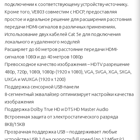
подключении к соответствующему устройству-источнику.
Кроме того, VE803 совместим с HDCP, предоставляя
простое и идеальное решение для расширения расстояния
передачи HDMI-сигналов в различных применениях.
Использование двух кабелей Cat 5e для подключения
локального и удаленного модулей
Расширяет до 60 метров расстояние передачи HDMI-
сигналов 1080i и до 40 метров 1080p
Превосходное качество изображения – HDTV разрешение
480p, 720p, 1080i, 1080p (1920 x 1080), VGA, SVGA, XGA, SXGA,
UXGA и WUXGA (1920 x 1200)
Поддержка сенсорной USB-панели
8-сегментный эквалайзер оптимизирует настройки качества
изображения
Поддержка Dolby True HD и DTS HD Master Audio
Встроенная защита от электростатического разряда
8КВ/15КВ
Прозрачная поддержка USB – поддерживает любые
устройства USB 2.0 на скорости full speed (до 12 Мбит/с)