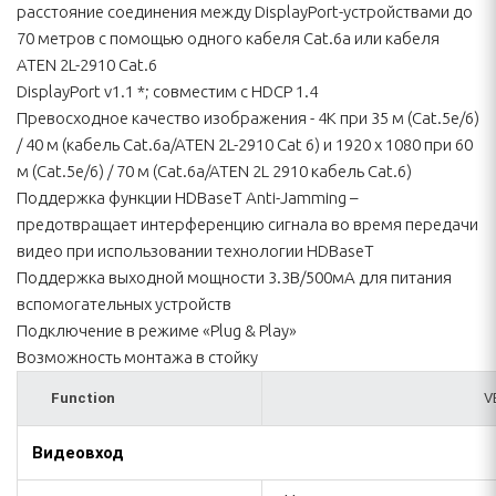
расстояние соединения между DisplayPort-устройствами до
70 метров с помощью одного кабеля Cat.6a или кабеля
ATEN 2L-2910 Cat.6
DisplayPort v1.1 *; совместим с HDCP 1.4
Превосходное качество изображения - 4K при 35 м (Cat.5e/6)
/ 40 м (кабель Cat.6a/ATEN 2L-2910 Cat 6) и 1920 x 1080 при 60
м (Cat.5e/6) / 70 м (Cat.6a/ATEN 2L 2910 кабель Cat.6)
Поддержка функции HDBaseT Anti-Jamming –
предотвращает интерференцию сигнала во время передачи
видео при использовании технологии HDBaseT
Поддержка выходной мощности 3.3В/500мА для питания
вспомогательных устройств
Подключение в режиме «Plug & Play»
Возможность монтажа в стойку
Function
V
Видеовход