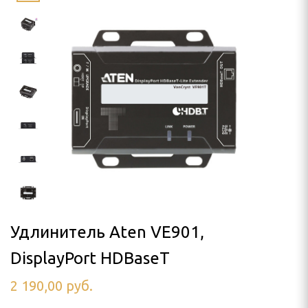
LLO
SON
я проектора
ПРОЕКТОРА
лочный
 кинотеатра
а штативе (треноге)
 потолок
Удлинитель Aten VE901,
DisplayPort HDBaseT
аме
2 190,00
руб.