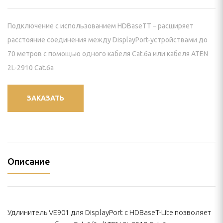
И КРЕПЛЕНИЯ
Подключение с использованием HDBaseTT – расширяет
пление) для проектора
расстояние соединения между DisplayPort-устройствами до
 видеостен
70 метров с помощью одного кабеля Cat.6a или кабеля ATEN
2L-2910 Cat.6a
йки для панелей
нштейн) для панелей
ЗАКАЗАТЬ
ПАНЕЛИ
ЕНИЯ
Описание
ИЯ
Удлинитель VE901 для DisplayPort с HDBaseT-Lite позволяет