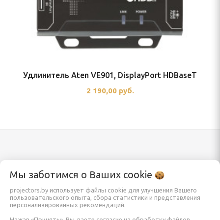
Удлинитель Aten VE901, DisplayPort HDBaseT
2 190,00 руб.
Каталог
Информация
Мы заботимся о Ваших
cookie
projectors.by использует файлы cookie для улучшения Вашего
пользовательского опыта, сбора статистики и представления
Проекторы
Заказать
персонализированных рекомендаций.
Экраны для проектора
О компании
Нажав «Принять», Вы даете согласие на обработку файлов