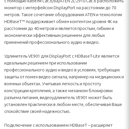
с помощью кабеля Cat.6/6a/ATEN 2L-2910 Cat.6 расположить
монитор с интерфейсом DisplayPort на расстоянии до 70
метров. Такое сочетание оборудования ATEN и технологии
HDBaseT™ поддерживает обмен контентом уровня 4K на
расстоянии до 40 метров и является простым, гибким и
экономически эффективным решением для любых
применений профессионального аудио и видео.
Удлинитель VE901 для DisplayPort с HDBaseT-Lite является
идеальным решением при использовании
профессионального аудио и видео в условиях, требующих
защиты от помех видео сигнала, например на медицинских и
военных объектах. Учитывая легкость и простоту
конструкции крепления, а также механизм блокировки
разъема питания, видеоудлинитель VE901 может быть
установлен практически в любом месте, обеспечивая Ваше
спокойствие своей надежностью.
Подключение с использованием HDBaseT – расширяет